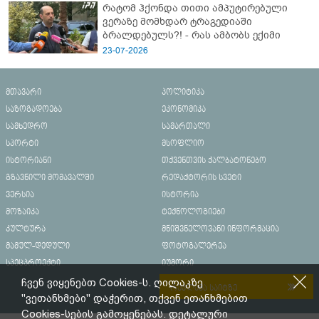
რატომ ჰქონდა თითი ამპუტირებული
ვერაზე მომხდარ ტრაგედიაში
ბრალდებულს?! - რას ამბობს ექიმი
23-07-2026
მთავარი
პოლიტიკა
საზოგადოება
ეკონომიკა
სამხედრო
სამართალი
სპორტი
მსოფლიო
ისტორიანი
თქვენთვის ქალბატონებო
გზავნილი მომავალში
რედაქტორის სვეტი
ვერსია
ისტორია
მოზაიკა
ტექნოლოგიები
კულტურა
მნიშვნელოვანი ინფორმაცია
მამულ-დედული
ფოტოგალერეა
სპეცპროექტი
იუმორი
ჩვენ ვიყენებთ Cookies-ს. ღილაკზე
რეკლამა საიტზე
"ვეთანხმები" დაჭერით, თქვენ ეთანხმებით
Cookies-სების გამოყენებას. დეტალური