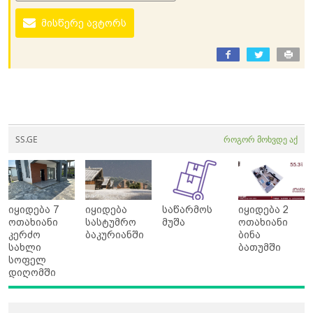
მისწერე ავტორს
SS.GE
როგორ მოხვდე აქ
იყიდება 7
იყიდება
საწარმოს
იყიდება 2
ოთახიანი
სასტუმრო
მუშა
ოთახიანი
კერძო
ბაკურიანში
ბინა
სახლი
ბათუმში
სოფელ
დიღომში