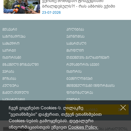
ვერაზე მომხდარ ტრაგედიაში
ბრალდებულს?! - რას ამბობს ექიმი
23-07-2026
მთავარი
პოლიტიკა
საზოგადოება
ეკონომიკა
სამხედრო
სამართალი
სპორტი
მსოფლიო
ისტორიანი
თქვენთვის ქალბატონებო
გზავნილი მომავალში
რედაქტორის სვეტი
ვერსია
ისტორია
მოზაიკა
ტექნოლოგიები
კულტურა
მნიშვნელოვანი ინფორმაცია
მამულ-დედული
ფოტოგალერეა
სპეცპროექტი
იუმორი
ჩვენ ვიყენებთ Cookies-ს. ღილაკზე
რეკლამა საიტზე
"ვეთანხმები" დაჭერით, თქვენ ეთანხმებით
Cookies-სების გამოყენებას. დეტალური
ინფორმაციისთვის ეწვიეთ
Cookies Policy.
მასალების გადაბეჭდვა/რეპროდუცირება აკრძალულია,