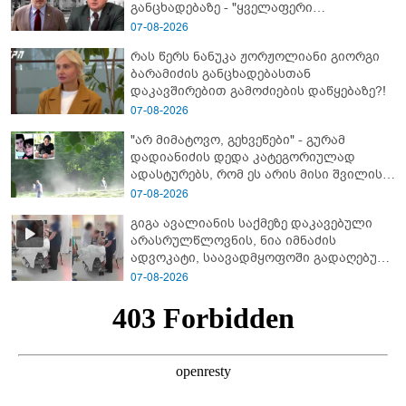
განცხადებაზე - "ყველაფერი
დეტალურად ვიცი... კამანში მოკლული
07-08-2026
ქართველები მე გადმოვასვენე...
რას წერს ნანუკა ჟორჟოლიანი გიორგი
ბარამიძე კი ტყუის"
ბარამიძის განცხადებასთან
დაკავშირებით გამოძიების დაწყებაზე?!
07-08-2026
"არ მიმატოვო, გეხვეწები" - გუ­რა­მ
დადიანიძის დედა კა­ტე­გო­რი­უ­ლად
ადას­ტუ­რებს, რომ ეს არის მისი შვი­ლის
ხმა
07-08-2026
გიგა ავალიანის საქმეზე დაკავებული
არასრულწლოვნის, ნია იმნაძის
ადვოკატი, საავადმყოფოში გადაღებულ
კადრებს ავრცელებს
07-08-2026