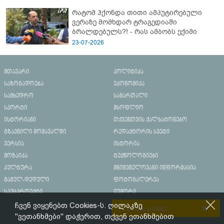
რატომ ჰქონდა თითი ამპუტირებული
ვერაზე მომხდარ ტრაგედიაში
ბრალდებულს?! - რას ამბობს ექიმი
23-07-2026
მთავარი
პოლიტიკა
საზოგადოება
ეკონომიკა
სამხედრო
სამართალი
სპორტი
მსოფლიო
ისტორიანი
თქვენთვის ქალბატონებო
გზავნილი მომავალში
რედაქტორის სვეტი
ვერსია
ისტორია
მოზაიკა
ტექნოლოგიები
კულტურა
მნიშვნელოვანი ინფორმაცია
მამულ-დედული
ფოტოგალერეა
სპეცპროექტი
იუმორი
ჩვენ ვიყენებთ Cookies-ს. ღილაკზე
რეკლამა საიტზე
"ვეთანხმები" დაჭერით, თქვენ ეთანხმებით