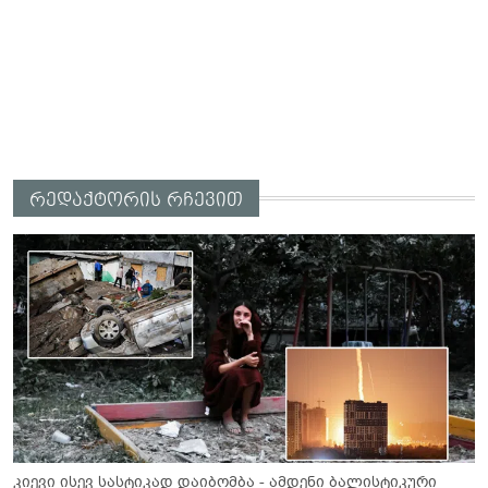
რედაქტორის რჩევით
კიევი ისევ სასტიკად დაიბომბა - ამდენი ბალისტიკური