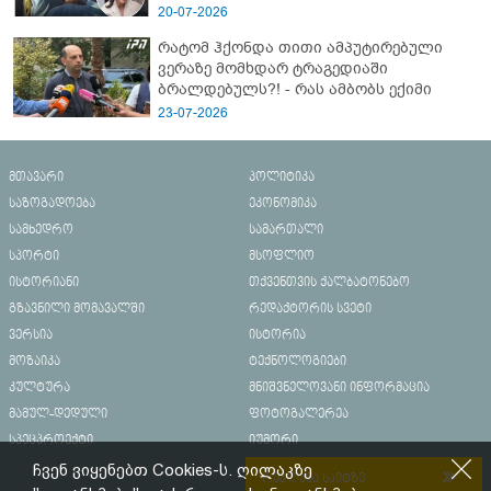
20-07-2026
რატომ ჰქონდა თითი ამპუტირებული
ვერაზე მომხდარ ტრაგედიაში
ბრალდებულს?! - რას ამბობს ექიმი
23-07-2026
მთავარი
პოლიტიკა
საზოგადოება
ეკონომიკა
სამხედრო
სამართალი
სპორტი
მსოფლიო
ისტორიანი
თქვენთვის ქალბატონებო
გზავნილი მომავალში
რედაქტორის სვეტი
ვერსია
ისტორია
მოზაიკა
ტექნოლოგიები
კულტურა
მნიშვნელოვანი ინფორმაცია
მამულ-დედული
ფოტოგალერეა
სპეცპროექტი
იუმორი
ჩვენ ვიყენებთ Cookies-ს. ღილაკზე
რეკლამა საიტზე