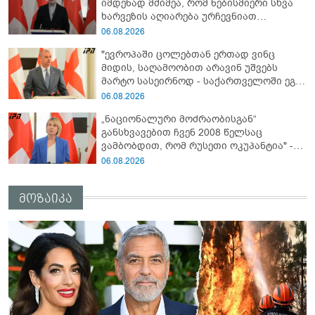
იმდენად მძიმეა, რომ ნებისმიერი სხვა
ხარვეზის აღიარება ურჩევნიათ
ნამდვილი მიზეზის გამოაშკარავებას" -
06.08.2026
გიორგი შარაშიძე ელექტროენერგიის
"ევროპაში ცოლებთან ერთად ვინც
გათიშვაზე
მიდის, საღამოობით არავინ უშვებს
მარტო სასეირნოდ - საქართველოში ეგ
პრობლემა არ არის!" - ლევან
06.08.2026
მაჭავარიანი
„ნაციონალური მოძრაობისგან“
განსხვავებით ჩვენ 2008 წელსაც
ვამბობდით, რომ რუსეთი ოკუპანტია" -
ნინო წილოსანი
06.08.2026
მოზაიკა