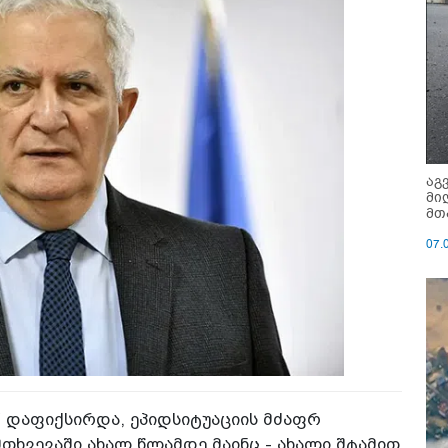
აგ
მი
მთ
07.
ი“ დაფიქსირდა, ეპიდსიტუაციის მძაფრ
თხვევაში ახალ წლამდე მაინც - ახალი შტამით