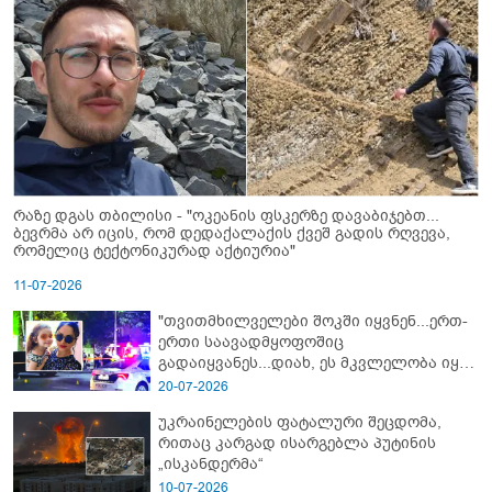
რაზე დგას თბილისი - "ოკეანის ფსკერზე დავაბიჯებთ...
ბევრმა არ იცის, რომ დედაქალაქის ქვეშ გადის რღვევა,
რომელიც ტექტონიკურად აქტიურია"
11-07-2026
"თვითმხილველები შოკში იყვნენ...ერთ-
ერთი საავადმყოფოშიც
გადაიყვანეს...დიახ, ეს მკვლელობა იყო"
- გორში დატრიალებული ტრაგედიის
20-07-2026
ახალი დეტალები
უკრაინელების ფატალური შეცდომა,
რითაც კარგად ისარგებლა პუტინის
„ისკანდერმა“
10-07-2026