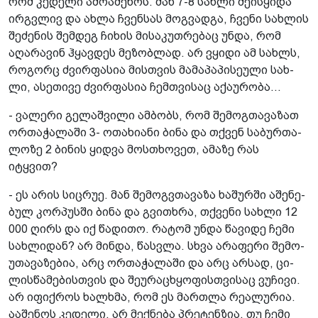
რომ კე­დე­ლი ამო­ა­შე­ნოს. მან 7-8 სახ­ლი შე­ის­ყი­და
ირ­გვლივ და ახლა ჩვენ­სას მოგ­ვად­გა, ჩვე­ნი სახ­ლის
შე­ძე­ნის შემ­დეგ ჩი­ხის მი­სა­კუთ­რე­ბაც უნდა, რომ
აღა­რა­ვინ ჰყავ­დეს მე­ზობ­ლად. არ ვყი­დი ამ სახ­ლს,
რო­გორც ძვირ­ფა­სია მის­თვის მა­მა­პა­პი­სე­უ­ლი სახ­
ლი, ასე­თი­ვე ძვირ­ფა­სია ჩემ­თვი­საც აქა­უ­რო­ბა...
- ვა­ლე­რი გე­ლაშ­ვი­ლი ამ­ბობს, რომ შე­მოგ­თა­ვა­ზათ
ორ­თა­ჭა­ლა­ში 3- ოთა­ხი­ა­ნი ბინა და თქვენ სა­ბურ­თა­
ლო­ზე 2 ბი­ნის ყიდ­ვა მოს­თხო­ვეთ, ამა­ზე რას
იტყვით?
- ეს არის სიც­რუე. მან შე­მოგ­ვთა­ვა­ზა ხა­შურ­ში აშე­ნე­
ბულ კორ­პუს­ში ბინა და გვი­თხრა, თქვე­ნი სახ­ლი 12
000 ღირს და იქ წა­დი­თო. რა­ტომ უნდა წა­ვი­დე ჩემი
სახ­ლი­დან? არ მინ­და, წას­ვლა. სხვა არა­ფე­რი შე­მო­
უ­თა­ვა­ზე­ბია, არც ორ­თა­ჭა­ლა­ში და არც არ­სად, ცი­
ლის­წა­მე­ბის­თვის და შე­უ­რა­ცხყო­ფის­თვი­საც ვუ­ჩი­ვი.
არ იფიქ­როს ხალ­ხმა, რომ ეს მარ­თლა რე­ა­ლუ­რია.
აა­შე­ნოს კე­დე­ლი, არ მექ­ნე­ბა პრე­ტენ­ზია, თუ ჩემი