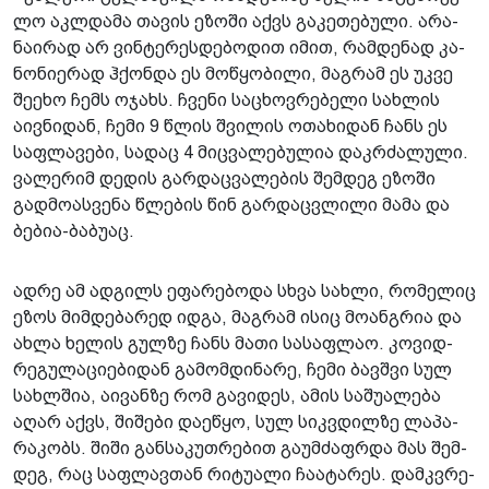
ლო აკ­ლდა­მა თა­ვის ეზო­ში აქვს გა­კე­თე­ბუ­ლი. არა­
ნა­ი­რად არ ვინ­ტე­რეს­დე­ბო­დით იმით, რამ­დე­ნად კა­
ნო­ნი­ე­რად ჰქონ­და ეს მო­წყო­ბი­ლი, მაგ­რამ ეს უკვე
შე­ე­ხო ჩემს ოჯახს. ჩვე­ნი სა­ცხოვ­რე­ბე­ლი სახ­ლის
აივ­ნი­დან, ჩემი 9 წლის შვი­ლის ოთა­ხი­დან ჩანს ეს
საფ­ლა­ვე­ბი, სა­დაც 4 მიც­ვა­ლე­ბუ­ლია დაკ­რძა­ლუ­ლი.
ვა­ლე­რიმ დე­დის გარ­დაც­ვა­ლე­ბის შემ­დეგ ეზო­ში
გად­მო­ას­ვე­ნა წლე­ბის წინ გარ­დაც­ვლი­ლი მამა და
ბე­ბია-ბა­ბუ­აც.
ადრე ამ ად­გილს ეფა­რე­ბო­და სხვა სახ­ლი, რო­მე­ლიც
ეზოს მიმ­დე­ბა­რედ იდგა, მაგ­რამ ისიც მო­ან­გრია და
ახლა ხე­ლის გულ­ზე ჩანს მათი სა­საფ­ლაო. კო­ვიდ­
რე­გუ­ლა­ცი­ე­ბი­დან გა­მომ­დი­ნა­რე, ჩემი ბავ­შვი სულ
სახ­ლშია, აი­ვან­ზე რომ გა­ვი­დეს, ამის სა­შუ­ა­ლე­ბა
აღარ აქვს, ში­შე­ბი და­ე­წყო, სულ სიკ­ვდილ­ზე ლა­პა­
რა­კობს. შიში გან­სა­კუთ­რე­ბით გა­უმ­ძაფ­რდა მას შემ­
დეგ, რაც საფ­ლავ­თან რი­ტუ­ა­ლი ჩა­ა­ტა­რეს. დამ­კვრე­