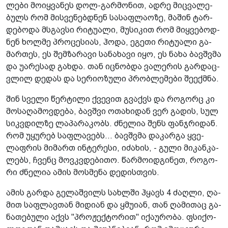
ლე­ბი მო­იყ­ვა­ნეს დოლ-გარ­მო­ნით, ადრე მიც­ვა­ლე­
ბულს რომ მის­ვე­ნებ­დნენ სა­საფ­ლა­ო­ზე, მა­შინ ტარ­
დე­ბო­და მსგავ­სი რი­ტუ­ა­ლი, მუ­სი­კით რომ მიყ­ვე­ბოდ­
ნენ ხოლ­მე პრო­ცე­სი­ას, ჰოდა, ეგე­თი რი­ტუ­ა­ლი გა­
მარ­თეს, ეს შემ­ზა­რა­ვი სა­ნა­ხა­ვი იყო, ეს ნახა ბავ­შვმა
და უა­რე­სად გახ­და. თან იც­ნობ­და ვა­ლე­რის გარ­დაც­
ვლილ დე­დას და სე­რი­ო­ზუ­ლი პრობ­ლე­მე­ბი შე­ექ­მნა.
შინ სვე­ლი წერ­ტი­ლი ქვე­ვით გვაქვს და რო­გორც კი
მო­სა­ღა­მოვ­დე­ბა, ბავ­შვი ოთა­ხი­დან ვერ გა­დის, სულ
სიკ­ვდილ­ზე ლა­პა­რა­კობს. ძნე­ლია შენს ფან­ჯრი­დან.
რომ უყუ­რებ საფ­ლა­ვებს... ბავ­შვმა და­კარ­გა ყვე­
ლაფ­რის მი­მართ ინ­ტე­რე­სი, იძა­ხის, - გული მი­კან­კა­
ლებს, ჩვენც მოვ­კვდე­ბი­თო. წარ­მო­იდ­გი­ნეთ, რო­გო­
რი ძნე­ლია ამის მოს­მე­ნა დე­დის­თვის.
ამის გარ­და გე­ლაშ­ვილს სახ­ლში ჰყავს 4 ძაღ­ლი, ღა­
მით საფ­ლავ­თან მი­დი­ან და ყმუ­იან, თან ღა­მი­თაც გა­
ნა­თე­ბუ­ლი აქვს "პრო­ჟექ­ტო­რით" იქა­უ­რო­ბა. ფსი­ქო­