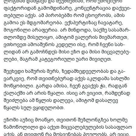
ლოგ­თან დამ­ყავს და მე­უბ­ნე­ბი­ან, რომ ემო­ცი­უ­რი
ფაქ­ტო­რი­დან გა­მომ­დი­ნა­რე, კონ­ცენ­ტრა­ცია დაქ­ვე­ი­
თე­ბუ­ლი აქვს. ამ პი­რო­ბებ­ში რომ ცხოვ­რობს, ამის
გა­მოა ეს მდგო­მა­რე­ო­ბა. ექ­სპერ­ტი­ზაც ჩა­ვა­ტა­რე,
მო­გო­ნი­ლი არა­ფე­რია. არ მინ­დო­და, საქ­მე სა­სა­მარ­
თლომ­დე მი­სუ­ლი­ყო, ამი­ტომ ვა­ლე­რის მივ­მარ­თეთ,
ვთხო­ვეთ ამო­ა­შე­ნოს კე­დე­ლი ისე, რომ ჩვე­ნი სახ­
ლი­დან არ გა­მოჩ­ნდეს მისი ეზო და მისი მიც­ვა­ლე­ბუ­
ლე­ბი, მაგ­რამ კა­ტე­გო­რი­უ­ლი უარი მი­ვი­ღეთ.
შევ­ხვდი ხა­შუ­რის მერს, ზე­დამ­ხედ­ვე­ლო­ბას და გა­
ვარ­კვიე, რომ თვით­ნე­ბუ­რად აქვს აკ­ლდა­მა სახ­ლში
მო­წყო­ბი­ლი. გარ­და ამი­სა, ჩვენ გვაქვს ჭა, რად­გან
ქა­ლაქ­ში არ არის წყა­ლი. ისიც არ ვი­ცით, რამ­დე­ნად
შე­იძ­ლე­ბა ამ წყლის და­ლე­ვა, ამი­ტომ და­სა­ლევ
წყალს სულ ვყი­დუ­ლობთ.
ეზო­ში აუ­ზიც მო­ა­წყო, თვი­თონ შეზ­ლონგზეა ხოლ­მე
წა­მო­წო­ლი­ლი და აქეთ მიც­ვა­ლე­ბუ­ლე­ბის სა­საფ­ლაო
აქვს. ან თვი­თონ რა მოს­ვე­ნე­ბას პო­უ­ლობს, არ ვიცი,