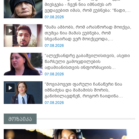
მიესჯება - ჩვენ ნია იმნაძეს არ
ვედავებით იმას, რომ ეუბნება: “წადი,
მოკალი“, ეს დაკვეთაა, ჩვენ ვამბობთ,
07.08.2026
წაქეზებას, მანიპულირებას” - გიგა
"მამა ამბობს, რომ არასწორად მოიქცა,
ავალიანის დედა
თუმცა ნია მამას ეუბნება, რომ
სხვანაირად ვერ მოიქცეოდა,
თანამედროვე ეპოქაში სხვანაირად
07.08.2026
ხდება, საქციელს ამართლებს" - რა
“ალექსანდრე გაბაშვილისთვის, ასეთი
დეტალებზე საუბრობს გიგა ავალიანის
წარსული გამოცდილების
საქმის პროკურორი?
ადამიანისთვის ინფორმაციის
მიწოდება, რომ მასწავლებელი
07.08.2026
სექსუალურად ავიწროებდა,
“მოვიპოვეთ ფარული ჩანაწერი ნია
ფაქტობრივად, წაქეზება იყო” -
იმნაძესა და მამამისს შორის,
პროკურორი ნია იმნაძეზე
განიხილავდნენ, როგორ ჩაიდინა
გაბაშვილმა დანაშაული” - რას ამბობს
07.08.2026
გიგა ავალიანის საქმის პროკურორი?
მოზაიკა