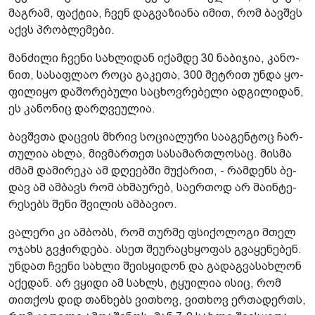
მაგ­რამ, ფაქ­ტია, ჩვენ დაგ­ვა­ზი­ა­ნა იმით, რომ ბავ­შვს
აქვს პრობ­ლე­მე­ბი.
მან­ძი­ლი ჩვე­ნი სახ­ლი­დან იქამ­დე 30 ნა­ბი­ჯია, კა­ნო­
ნით, სა­საფ­ლაო როცა გა­კე­თა, 300 მეტ­რით უნდა ყო­
ფი­ლი­ყო და­შო­რე­ბუ­ლი სა­ცხოვ­რე­ბე­ლი ად­გი­ლი­დან,
ეს კა­ნო­ნიც დარ­ღვე­უ­ლია.
ბავ­შვთა დაც­ვის მხრივ სო­ცი­ა­ლუ­რი სა­ა­გენ­ტოც ჩარ­
თუ­ლია ახლა, მივ­მარ­თეთ სა­სა­მარ­თლო­საც. მის­მა
ძმამ და­მი­რე­კა ამ დღე­ებ­ში მუ­ქა­რით, - რამ­დენს ბე­
დავ ამ ამ­ბავს რომ ახ­მა­უ­რებ, სა­ერ­თოდ არ მა­ინ­ტე­
რე­სებს შენი შვი­ლის ამ­ბა­ვიო.
ვა­ლე­რი კი ამ­ბობს, რომ თურ­მე ფსი­ქო­ლო­გი მთელ
ოჯახს გვჭირ­დე­ბა. ასეთ შე­უ­რა­ცხყო­ფას გვა­ყე­ნე­ბენ.
უნ­დათ ჩვე­ნი სახ­ლი შე­ის­ყი­დონ და გა­დაგ­ვა­სახ­ლონ
აქე­დან. არ ვყი­დი ამ სახ­ლს, ტყუ­ი­ლია ისიც, რომ
თით­ქოს დიდ თან­ხებს ვი­თხოვ, ვი­თხოვ ერ­თა­დერ­თს,