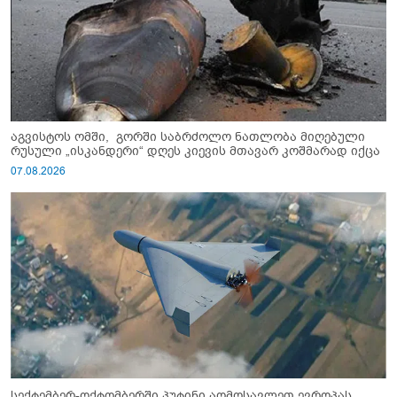
აგვისტოს ომში, გორში საბრძოლო ნათლობა მიღებული
რუსული „ისკანდერი“ დღეს კიევის მთავარ კოშმარად იქცა
07.08.2026
სექტემბერ-ოქტომბერში პუტინი აღმოსავლეთ ევროპას