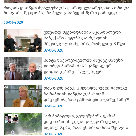
როდის დაიწყო რეალურად საქართველო-რუსეთის ომი და
მთავარი შეცდომა, რომელიც საბედისწერო გამოდგა
08-08-2026
ედუარდ შევარდნაძის სკანდალური
საჩუქარი პუტინს და რუსეთის
პრეზიდენტის მუქარა, რომელიც 6 წლის
შემდეგ აასრულა
07-08-2026
პაატა ზაქარეიშვილის მწვავე პასუხი
გიორგი ბარამიძის სკანდალურ
განცხადებაზე - "ყველაფერი
დეტალურად ვიცი... კამანში მოკლული
07-08-2026
ქართველები მე გადმოვასვენე...
რას წერს ნანუკა ჟორჟოლიანი გიორგი
ბარამიძე კი ტყუის"
ბარამიძის განცხადებასთან
დაკავშირებით გამოძიების დაწყებაზე?!
07-08-2026
"არ მიმატოვო, გეხვეწები" - გუ­რა­მ
დადიანიძის დედა კა­ტე­გო­რი­უ­ლად
ადას­ტუ­რებს, რომ ეს არის მისი შვი­ლის
ხმა
07-08-2026