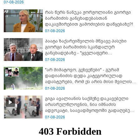
07-08-2026
რას წერს ნანუკა ჟორჟოლიანი გიორგი
ბარამიძის განცხადებასთან
დაკავშირებით გამოძიების დაწყებაზე?!
07-08-2026
პაატა ზაქარეიშვილის მწვავე პასუხი
გიორგი ბარამიძის სკანდალურ
განცხადებაზე - "ყველაფერი
დეტალურად ვიცი... კამანში მოკლული
07-08-2026
ქართველები მე გადმოვასვენე...
"არ მიმატოვო, გეხვეწები" - გუ­რა­მ
ბარამიძე კი ტყუის"
დადიანიძის დედა კა­ტე­გო­რი­უ­ლად
ადას­ტუ­რებს, რომ ეს არის მისი შვი­ლის
ხმა
07-08-2026
გიგა ავალიანის საქმეზე დაკავებული
არასრულწლოვნის, ნია იმნაძის
ადვოკატი, საავადმყოფოში გადაღებულ
კადრებს ავრცელებს
07-08-2026