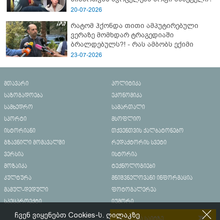
20-07-2026
რატომ ჰქონდა თითი ამპუტირებული
ვერაზე მომხდარ ტრაგედიაში
ბრალდებულს?! - რას ამბობს ექიმი
23-07-2026
მთავარი
პოლიტიკა
საზოგადოება
ეკონომიკა
სამხედრო
სამართალი
სპორტი
მსოფლიო
ისტორიანი
თქვენთვის ქალბატონებო
გზავნილი მომავალში
რედაქტორის სვეტი
ვერსია
ისტორია
მოზაიკა
ტექნოლოგიები
კულტურა
მნიშვნელოვანი ინფორმაცია
მამულ-დედული
ფოტოგალერეა
სპეცპროექტი
იუმორი
ჩვენ ვიყენებთ Cookies-ს. ღილაკზე
რეკლამა საიტზე