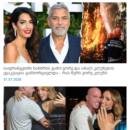
საფრანგეთში ხანძრის გამო ჯორჯ და ამალ კლუნების
ევაკუაცია განხორციელდა - რას წერს ჯორჯ კლუნი
31.07.2026