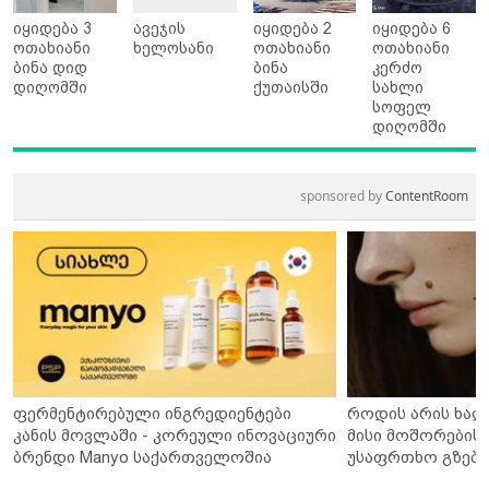
იყიდება 3
ავეჯის
იყიდება 2
იყიდება 6
ოთახიანი
ხელოსანი
ოთახიანი
ოთახიანი
ბინა დიდ
ბინა
კერძო
დიღომში
ქუთაისში
სახლი
სოფელ
დიღომში
sponsored by
ContentRoom
ფერმენტირებული ინგრედიენტები
როდის არის ხალ
კანის მოვლაში - კორეული ინოვაციური
მისი მოშორების 
ბრენდი Manyo საქართველოშია
უსაფრთხო გზები