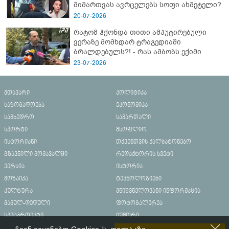
მიმართვას ავრცელებს სოფი ახმეტელი?
20-07-2026
რატომ ჰქონდა თითი ამპუტირებული
ვერაზე მომხდარ ტრაგედიაში
ბრალდებულს?! - რას ამბობს ექიმი
23-07-2026
მთავარი
პოლიტიკა
საზოგადოება
ეკონომიკა
სამხედრო
სამართალი
სპორტი
მსოფლიო
ისტორიანი
თქვენთვის ქალბატონებო
გზავნილი მომავალში
რედაქტორის სვეტი
ვერსია
ისტორია
მოზაიკა
ტექნოლოგიები
კულტურა
მნიშვნელოვანი ინფორმაცია
მამულ-დედული
ფოტოგალერეა
სპეცპროექტი
იუმორი