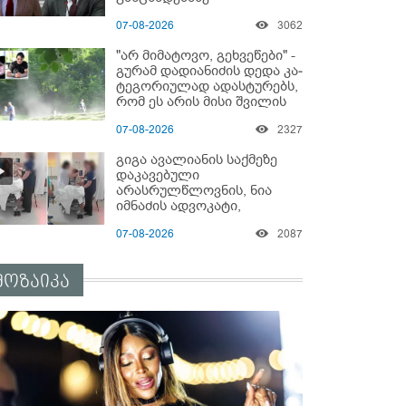
"ყველაფერი დეტალურად
07-08-2026
3062
ვიცი... კამანში მოკლული
ქართველები მე
"არ მიმატოვო, გეხვეწები" -
გადმოვასვენე... ბარამიძე
გუ­რა­მ დადიანიძის დედა კა­
კი ტყუის"
ტე­გო­რი­უ­ლად ადას­ტუ­რებს,
რომ ეს არის მისი შვი­ლის
ხმა
07-08-2026
2327
გიგა ავალიანის საქმეზე
დაკავებული
არასრულწლოვნის, ნია
იმნაძის ადვოკატი,
საავადმყოფოში
07-08-2026
2087
გადაღებულ კადრებს
ავრცელებს
მოზაიკა