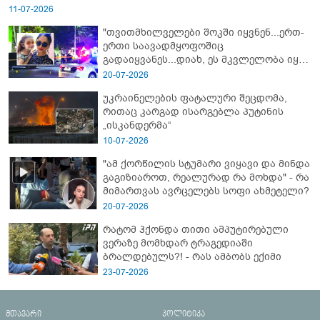
11-07-2026
"თვითმხილველები შოკში იყვნენ...ერთ-
ერთი საავადმყოფოშიც
გადაიყვანეს...დიახ, ეს მკვლელობა იყო"
- გორში დატრიალებული ტრაგედიის
20-07-2026
ახალი დეტალები
უკრაინელების ფატალური შეცდომა,
რითაც კარგად ისარგებლა პუტინის
„ისკანდერმა“
10-07-2026
"ამ ქორწილის სტუმარი ვიყავი და მინდა
გაგიზიაროთ, რეალურად რა მოხდა" - რა
მიმართვას ავრცელებს სოფი ახმეტელი?
20-07-2026
რატომ ჰქონდა თითი ამპუტირებული
ვერაზე მომხდარ ტრაგედიაში
ბრალდებულს?! - რას ამბობს ექიმი
23-07-2026
მთავარი
პოლიტიკა