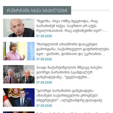
რუბრიკის სხვა სიახლეები
"მეგონა, სხვა ომზე ჰყვებოდა, რაც
ბარამიძემ თქვა, საერთო არ აქვს
რეალობასთან, რაც აფხაზეთში იყო" -
პაატა ზაქარეიშვილის შეფასება
07.08.2026
"მსოფლიომ არასწორი დასკვნები
გამოიტანა, საქართველო გაფრთხილება
იყო - ყირიმი, დონბასი და უკრაინის
წინააღმდეგ სრულმასშტაბიანი ომი
07.08.2026
კრემლის იგივე იმპერიალისტურ გეგმას
პაატა ზაქარეიშვილის მწვავე პასუხი
მოყვა" - რასა იუკნევიჩიენე
გიორგი ბარამიძის სკანდალურ
განცხადებაზე - "ყველაფერი
დეტალურად ვიცი... კამანში მოკლული
07.08.2026
ქართველები მე გადმოვასვენე...
"გიორგი ბარამიძის განცხადება
ბარამიძე კი ტყუის"
აზიანებს საქართველოს ეროვნულ
ინტერესებს" - ალექსანდრე ტაბატაძე
07.08.2026