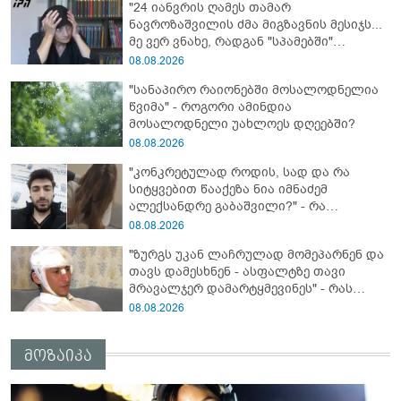
"24 იანვრის ღამეს თამარ
ნავროზაშვილის ძმა მიგზავნის მესიჯს...
მე ვერ ვნახე, რადგან "სპამებში"
ჩავარდა": რა მისწერა ნია იმნაძის ბიძამ
08.08.2026
ეკა კუპატაძეს? - გიგა ავალიანის დედა
"სანაპირო რაიონებში მოსალოდნელია
"სქრინს" აქვეყნებს
წვიმა" - როგორი ამინდია
მოსალოდნელი უახლოეს დღეებში?
08.08.2026
"კონკრეტულად როდის, სად და რა
სიტყვებით წააქეზა ნია იმნაძემ
ალექსანდრე გაბაშვილი?" - რა
მიმართვას ავრცელებს ნია იმნაძის
08.08.2026
ბებია?
"ზურგს უკან ლაჩრულად მომეპარნენ და
თავს დამესხნენ - ასფალტზე თავი
მრავალჯერ დამარტყმევინეს" - რას
ჰყვება კურიერი, რომელსაც
08.08.2026
არასრულწლოვანები სასტიკად
გაუსწორდნენ?
მოზაიკა