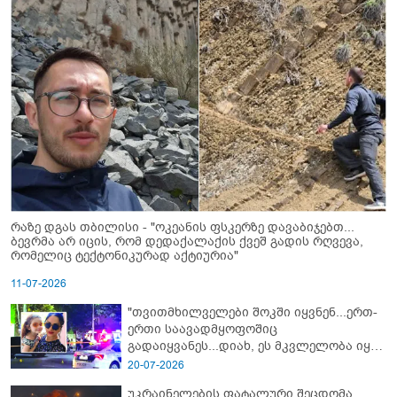
რაზე დგას თბილისი - "ოკეანის ფსკერზე დავაბიჯებთ...
ბევრმა არ იცის, რომ დედაქალაქის ქვეშ გადის რღვევა,
რომელიც ტექტონიკურად აქტიურია"
11-07-2026
"თვითმხილველები შოკში იყვნენ...ერთ-
ერთი საავადმყოფოშიც
გადაიყვანეს...დიახ, ეს მკვლელობა იყო"
- გორში დატრიალებული ტრაგედიის
20-07-2026
ახალი დეტალები
უკრაინელების ფატალური შეცდომა,