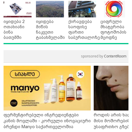
იყიდება 2
იყიდება
ქირავდება
ციფრული
ოთახიანი
მიწის
საოფისე
მხატვრობა
ბინა
ნაკვეთი
ფართი
ფოტოშოპის
ბათუმში
ტაბახმელაში
საბურთალოზე
მცოდნე
sponsored by
ContentRoom
ფერმენტირებული ინგრედიენტები
როდის არის ხალ
კანის მოვლაში - კორეული ინოვაციური
მისი მოშორების 
ბრენდი Manyo საქართველოშია
უსაფრთხო გზები