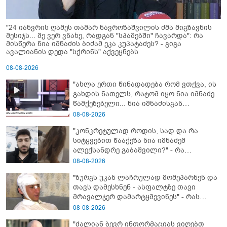
"24 იანვრის ღამეს თამარ ნავროზაშვილის ძმა მიგზავნის
მესიჯს... მე ვერ ვნახე, რადგან "სპამებში" ჩავარდა": რა
მისწერა ნია იმნაძის ბიძამ ეკა კუპატაძეს? - გიგა
ავალიანის დედა "სქრინს" აქვეყნებს
08-08-2026
"ახლა ერთი წინადადება რომ ვთქვა, ის
გახდის ნათელს, რატომ იყო ნია იმნაძე
წამქეზებელი... ნია იმნაძისგან
გამოსული ინფორმაციაა ეს" - რას
08-08-2026
ამბობს ეკა კუპატაძე
"კონკრეტულად როდის, სად და რა
სიტყვებით წააქეზა ნია იმნაძემ
ალექსანდრე გაბაშვილი?" - რა
მიმართვას ავრცელებს ნია იმნაძის
08-08-2026
ბებია?
"ზურგს უკან ლაჩრულად მომეპარნენ და
თავს დამესხნენ - ასფალტზე თავი
მრავალჯერ დამარტყმევინეს" - რას
ჰყვება კურიერი, რომელსაც
08-08-2026
არასრულწლოვანები სასტიკად
"ძალიან ბევრ ინფორმაციას ვიღებთ
გაუსწორდნენ?