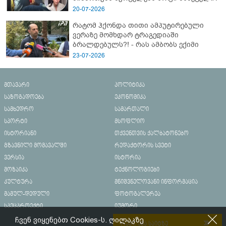
20-07-2026
რატომ ჰქონდა თითი ამპუტირებული
ვერაზე მომხდარ ტრაგედიაში
ბრალდებულს?! - რას ამბობს ექიმი
23-07-2026
მთავარი
პოლიტიკა
საზოგადოება
ეკონომიკა
სამხედრო
სამართალი
სპორტი
მსოფლიო
ისტორიანი
თქვენთვის ქალბატონებო
გზავნილი მომავალში
რედაქტორის სვეტი
ვერსია
ისტორია
მოზაიკა
ტექნოლოგიები
კულტურა
მნიშვნელოვანი ინფორმაცია
მამულ-დედული
ფოტოგალერეა
სპეცპროექტი
იუმორი
ჩვენ ვიყენებთ Cookies-ს. ღილაკზე
რეკლამა საიტზე