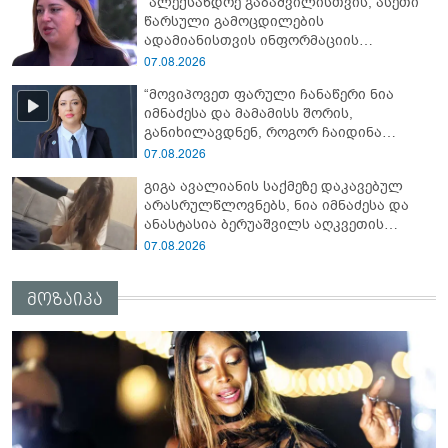
“ალექსანდრე გაბაშვილისთვის, ასეთი
დეტალებზე საუბრობს გიგა ავალიანის
წარსული გამოცდილების
საქმის პროკურორი?
ადამიანისთვის ინფორმაციის
მიწოდება, რომ მასწავლებელი
07.08.2026
სექსუალურად ავიწროებდა,
“მოვიპოვეთ ფარული ჩანაწერი ნია
ფაქტობრივად, წაქეზება იყო” -
იმნაძესა და მამამისს შორის,
პროკურორი ნია იმნაძეზე
განიხილავდნენ, როგორ ჩაიდინა
გაბაშვილმა დანაშაული” - რას ამბობს
07.08.2026
გიგა ავალიანის საქმის პროკურორი?
გიგა ავალიანის საქმეზე დაკავებულ
არასრულწლოვნებს, ნია იმნაძესა და
ანასტასია ბერუაშვილს აღკვეთის
ღონისძიების სახით პატიმრობა
07.08.2026
შეეფარდათ
მოზაიკა