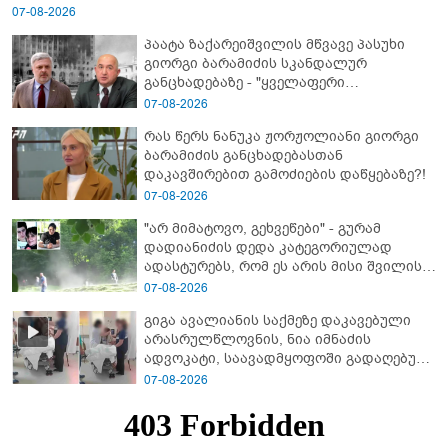
07-08-2026
პაატა ზაქარეიშვილის მწვავე პასუხი
გიორგი ბარამიძის სკანდალურ
განცხადებაზე - "ყველაფერი
დეტალურად ვიცი... კამანში მოკლული
07-08-2026
ქართველები მე გადმოვასვენე...
რას წერს ნანუკა ჟორჟოლიანი გიორგი
ბარამიძე კი ტყუის"
ბარამიძის განცხადებასთან
დაკავშირებით გამოძიების დაწყებაზე?!
07-08-2026
"არ მიმატოვო, გეხვეწები" - გუ­რა­მ
დადიანიძის დედა კა­ტე­გო­რი­უ­ლად
ადას­ტუ­რებს, რომ ეს არის მისი შვი­ლის
ხმა
07-08-2026
გიგა ავალიანის საქმეზე დაკავებული
არასრულწლოვნის, ნია იმნაძის
ადვოკატი, საავადმყოფოში გადაღებულ
კადრებს ავრცელებს
07-08-2026