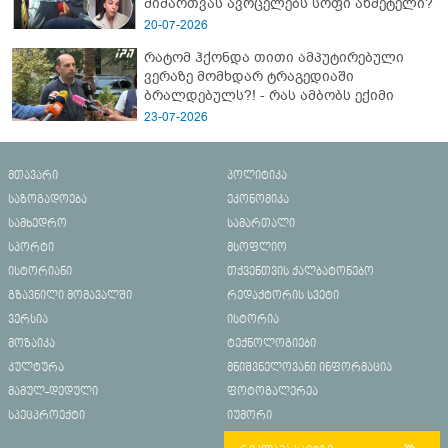
მიმართვას ავრცელებს სოფი ახმეტელი?
20-07-2026
რატომ ჰქონდა თითი ამპუტირებული
ვერაზე მომხდარ ტრაგედიაში
ბრალდებულს?! - რას ამბობს ექიმი
23-07-2026
მთავარი
პოლიტიკა
საზოგადოება
ეკონომიკა
სამხედრო
სამართალი
სპორტი
მსოფლიო
ისტორიანი
თქვენთვის ქალბატონებო
გზავნილი მომავალში
რედაქტორის სვეტი
ვერსია
ისტორია
მოზაიკა
ტექნოლოგიები
კულტურა
მნიშვნელოვანი ინფორმაცია
მამულ-დედული
ფოტოგალერეა
სპეცპროექტი
იუმორი