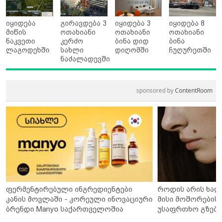
იყიდება
გირავდება 3
იყიდება 3
იყიდება 8
მიწის
ოთახიანი
ოთახიანი
ოთახიანი
ნაკვეთი
კერძო
ბინა დიდ
ბინა
ლაგოდეხში
სახლი
დიღომში
ჩუღურეთში
ნაძალადევში
sponsored by
ContentRoom
ფერმენტირებული ინგრედიენტები
როდის არის ხალ
კანის მოვლაში - კორეული ინოვაციური
მისი მოშორების 
ბრენდი Manyo საქართველოშია
უსაფრთხო გზები