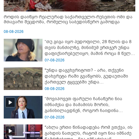
როდის დაიწყო რეალურად საქართველო-რუსეთის ომი და
მთავარი შეცდომა, რომელიც საბედისწერო გამოდგა
08-08-2026
“თუ გიგა იყო პედოფილი, 28 წლის და 8
თვის მანძილზე, მინიმუმ ერთჯერ უნდა
დაფიქსირებულიყო, მაშინ როცა 8 წელი
ამზადებდა მოსწავლეებს! - იპოვონ ერთი
07-08-2026
გოგონა, ვისაც გიგა სექსუალურად
"უნდა დაგვხვრიტოთ? - არა, თქვენი
ავიწროებდა” - ეკა კუპატაძე
დახვრეტა რაში გვაწყობს, გუდაუთაში
ქართველ ტყვეებში უნდა
გადაგცვალოთ..."
08-08-2026
“მოვიპოვეთ ფარული ჩანაწერი ნია
იმნაძესა და მამამისს შორის,
განიხილავდნენ, როგორ ჩაიდინა
გაბაშვილმა დანაშაული” - რას ამბობს
07-08-2026
გიგა ავალიანის საქმის პროკურორი?
"ახლა ერთი წინადადება რომ ვთქვა, ის
გახდის ნათელს, რატომ იყო ნია იმნაძე