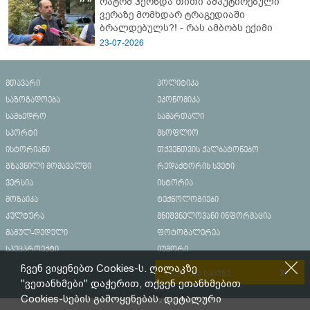
რატომ ჰქონდა თითი ამპუტირებული
ვერაზე მომხდარ ტრაგედიაში
ბრალდებულს?! - რას ამბობს ექიმი
23-07-2026
მთავარი
პოლიტიკა
საზოგადოება
ეკონომიკა
სამხედრო
სამართალი
სპორტი
მსოფლიო
ისტორიანი
თქვენთვის ქალბატონებო
გზავნილი მომავალში
რედაქტორის სვეტი
ვერსია
ისტორია
მოზაიკა
ტექნოლოგიები
კულტურა
მნიშვნელოვანი ინფორმაცია
მამულ-დედული
ფოტოგალერეა
სპეცპროექტი
იუმორი
ჩვენ ვიყენებთ Cookies-ს. ღილაკზე
რეკლამა საიტზე
"ვეთანხმები" დაჭერით, თქვენ ეთანხმებით
Cookies-სების გამოყენებას. დეტალური