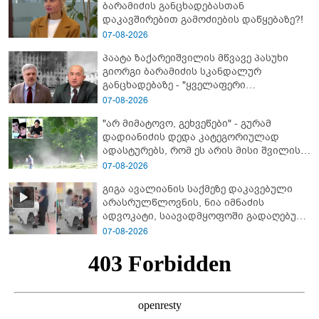
ბარამიძის განცხადებასთან
დაკავშირებით გამოძიების დაწყებაზე?!
07-08-2026
პაატა ზაქარეიშვილის მწვავე პასუხი
გიორგი ბარამიძის სკანდალურ
განცხადებაზე - "ყველაფერი
დეტალურად ვიცი... კამანში მოკლული
07-08-2026
ქართველები მე გადმოვასვენე...
"არ მიმატოვო, გეხვეწები" - გუ­რა­მ
ბარამიძე კი ტყუის"
დადიანიძის დედა კა­ტე­გო­რი­უ­ლად
ადას­ტუ­რებს, რომ ეს არის მისი შვი­ლის
ხმა
07-08-2026
გიგა ავალიანის საქმეზე დაკავებული
არასრულწლოვნის, ნია იმნაძის
ადვოკატი, საავადმყოფოში გადაღებულ
კადრებს ავრცელებს
07-08-2026