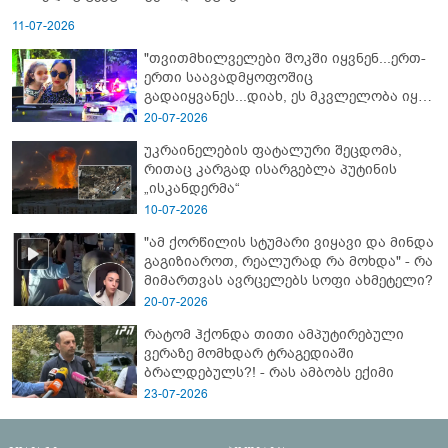
11-07-2026
"თვითმხილველები შოკში იყვნენ...ერთ-
ერთი საავადმყოფოშიც
გადაიყვანეს...დიახ, ეს მკვლელობა იყო"
- გორში დატრიალებული ტრაგედიის
20-07-2026
ახალი დეტალები
უკრაინელების ფატალური შეცდომა,
რითაც კარგად ისარგებლა პუტინის
„ისკანდერმა“
10-07-2026
"ამ ქორწილის სტუმარი ვიყავი და მინდა
გაგიზიაროთ, რეალურად რა მოხდა" - რა
მიმართვას ავრცელებს სოფი ახმეტელი?
20-07-2026
რატომ ჰქონდა თითი ამპუტირებული
ვერაზე მომხდარ ტრაგედიაში
ბრალდებულს?! - რას ამბობს ექიმი
23-07-2026