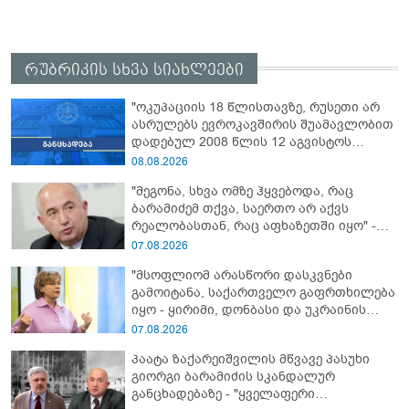
რუბრიკის სხვა სიახლეები
"ოკუპაციის 18 წლისთავზე, რუსეთი არ
ასრულებს ევროკავშირის შუამავლობით
დადებულ 2008 წლის 12 აგვისტოს
ცეცხლის შეწყვეტის შეთანხმებას - მეტიც,
08.08.2026
აფართოებს საკუთარ უკანონო
"მეგონა, სხვა ომზე ჰყვებოდა, რაც
კონტროლს ოკუპირებულ რეგიონებში"
ბარამიძემ თქვა, საერთო არ აქვს
რეალობასთან, რაც აფხაზეთში იყო" -
პაატა ზაქარეიშვილის შეფასება
07.08.2026
"მსოფლიომ არასწორი დასკვნები
გამოიტანა, საქართველო გაფრთხილება
იყო - ყირიმი, დონბასი და უკრაინის
წინააღმდეგ სრულმასშტაბიანი ომი
07.08.2026
კრემლის იგივე იმპერიალისტურ გეგმას
პაატა ზაქარეიშვილის მწვავე პასუხი
მოყვა" - რასა იუკნევიჩიენე
გიორგი ბარამიძის სკანდალურ
განცხადებაზე - "ყველაფერი