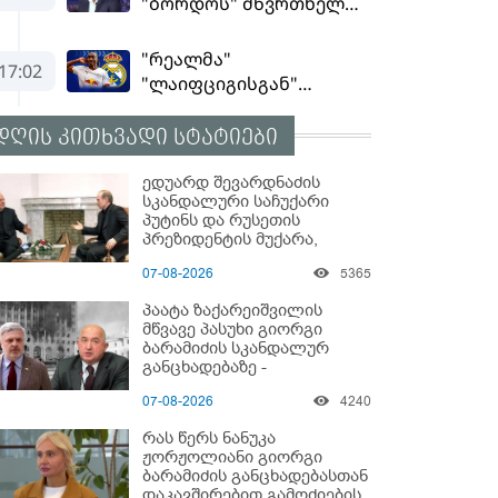
დღის კითხვადი სტატიები
ედუარდ შევარდნაძის
სკანდალური საჩუქარი
პუტინს და რუსეთის
პრეზიდენტის მუქარა,
რომელიც 6 წლის შემდეგ
07-08-2026
5365
აასრულა
პაატა ზაქარეიშვილის
მწვავე პასუხი გიორგი
ბარამიძის სკანდალურ
განცხადებაზე -
"ყველაფერი დეტალურად
07-08-2026
4240
ვიცი... კამანში მოკლული
ქართველები მე
რას წერს ნანუკა
გადმოვასვენე... ბარამიძე
ჟორჟოლიანი გიორგი
კი ტყუის"
ბარამიძის განცხადებასთან
დაკავშირებით გამოძიების