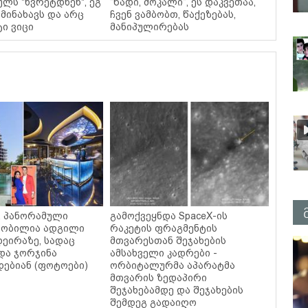
ულს "ხვრეტდნენ", ეგ
“წადი, მოკალი“, ეს დაკვეთაა,
მინახავს და არც
ჩვენ ვამბობთ, წაქეზებას,
ტი ვიცი
მანიპულირებას
ი, პანორამული
გამოქვეყნდა SpaceX-ის
ცნობილია ადგილი
რაკეტის ფრაგმენტის
დეირაზე, სადაც
მთვარესთან შეჯახების
და ჯორჯინა
ამსახველი კადრები -
ებიან (ფოტოები)
ორბიტალურმა აპარატმა
მთვარის ზედაპირი
შეჯახებამდე და შეჯახების
შემდეგ გადაიღო