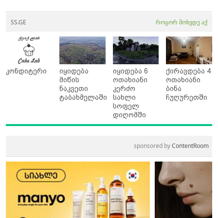
SS.GE
როგორ მოხვდე აქ
კონდიტერი
იყიდება
იყიდება 6
ქირავდება 4
მიწის
ოთახიანი
ოთახიანი
ნაკვეთი
კერძო
ბინა
ტაბახმელაში
სახლი
ჩუღურეთში
სოფელ
დიღომში
sponsored by
ContentRoom