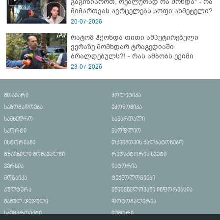
გაგიზიაროთ, რეალურად რა მოხდა" - რა
მიმართვას ავრცელებს სოფი ახმეტელი?
20-07-2026
რატომ ჰქონდა თითი ამპუტირებული
ვერაზე მომხდარ ტრაგედიაში
ბრალდებულს?! - რას ამბობს ექიმი
23-07-2026
მთავარი
პოლიტიკა
საზოგადოება
ეკონომიკა
სამხედრო
სამართალი
სპორტი
მსოფლიო
ისტორიანი
თქვენთვის ქალბატონებო
გზავნილი მომავალში
რედაქტორის სვეტი
ვერსია
ისტორია
მოზაიკა
ტექნოლოგიები
კულტურა
მნიშვნელოვანი ინფორმაცია
მამულ-დედული
ფოტოგალერეა
სპეცპროექტი
იუმორი