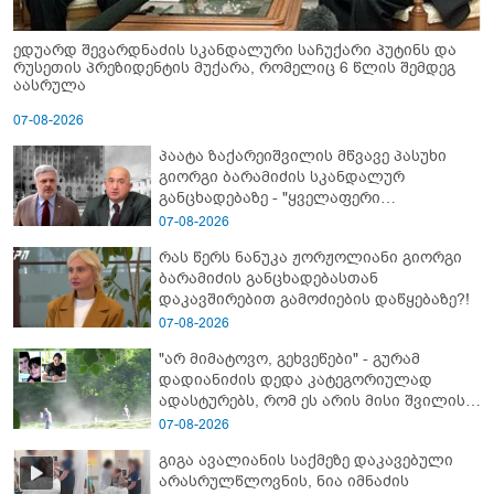
ედუარდ შევარდნაძის სკანდალური საჩუქარი პუტინს და
რუსეთის პრეზიდენტის მუქარა, რომელიც 6 წლის შემდეგ
აასრულა
07-08-2026
პაატა ზაქარეიშვილის მწვავე პასუხი
გიორგი ბარამიძის სკანდალურ
განცხადებაზე - "ყველაფერი
დეტალურად ვიცი... კამანში მოკლული
07-08-2026
ქართველები მე გადმოვასვენე...
რას წერს ნანუკა ჟორჟოლიანი გიორგი
ბარამიძე კი ტყუის"
ბარამიძის განცხადებასთან
დაკავშირებით გამოძიების დაწყებაზე?!
07-08-2026
"არ მიმატოვო, გეხვეწები" - გუ­რა­მ
დადიანიძის დედა კა­ტე­გო­რი­უ­ლად
ადას­ტუ­რებს, რომ ეს არის მისი შვი­ლის
ხმა
07-08-2026
გიგა ავალიანის საქმეზე დაკავებული
არასრულწლოვნის, ნია იმნაძის