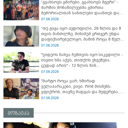
“გვახსოვს გმირები, გვახსოვს მტერი” -
ადვოკატი?
მარშის მონაწილეებმა გმირთა
მემორიალთან სანთლები დაანთეს და
გმირების ხსოვნას პატივი მიაგეს
07.08.2026
“თუ გიგა იყო პედოფილი, 28 წლის და 8
თვის მანძილზე, მინიმუმ ერთჯერ უნდა
დაფიქსირებულიყო, მაშინ როცა 8 წელი
ამზადებდა მოსწავლეებს! - იპოვონ ერთი
07.08.2026
გოგონა, ვისაც გიგა სექსუალურად
"ვიდეოს ნახვა ჩემთვის იყო სიკვდილი -
ავიწროებდა” - ეკა კუპატაძე
ისეთი ხმა აქვს, თითქოს ეხვეწება,
ცუდად არის" - 12 წლის წინ
გაუჩინარებული ბიჭის დედა
07.08.2026
გავრცელებულ ვიდეოზე პირველ
"მარტო როცა ვარ, ხშირად
კომენტარს აკეთებს
ველაპარაკები, ვიცი, რომ მისმენს,
ვფიქრობ, თავზე მადგას და მეფერება...“
- გიორგი კეკელიძე გმირი ანწუხელიძის
07.08.2026
გამზრდელი მამიდის ემოციურ
მონათხრობს აქვეყნებს
მოზაიკა