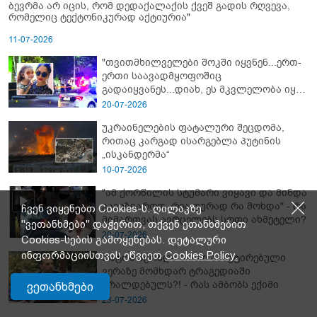
ბევრმა არ იცის, რომ დედაქალაქის ქვეშ გადის რღვევა,
რომელიც ტექტონიკურად აქტიურია"
11-07-2026
"თვითმხილველები შოკში იყვნენ...ერთ-
ერთი საავადმყოფოშიც
გადაიყვანეს...დიახ, ეს მკვლელობა იყო"
- გორში დატრიალებული ტრაგედიის
20-07-2026
ახალი დეტალები
უკრაინელების ფატალური შეცდომა,
რითაც კარგად ისარგებლა პუტინის
„ისკანდერმა“
10-07-2026
"ამ ქორწილის სტუმარი ვიყავი და მინდა
გაგიზიაროთ, რეალურად რა მოხდა" - რა
ჩვენ ვიყენებთ Cookies-ს. ღილაკზე
მიმართვას ავრცელებს სოფი ახმეტელი?
"ვეთანხმები" დაჭერით, თქვენ ეთანხმებით
20-07-2026
Cookies-სების გამოყენებას. დეტალური
ინფორმაციისთვის ეწვიეთ
Cookies Policy.
რატომ ჰქონდა თითი ამპუტირებული
ვერაზე მომხდარ ტრაგედიაში
ბრალდებულს?! - რას ამბობს ექიმი
ვეთანხმები
23-07-2026