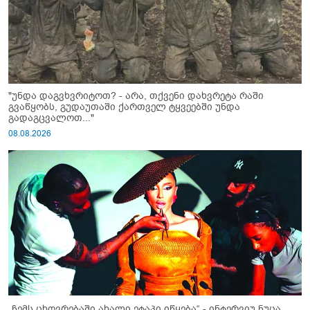
"უნდა დაგვხვრიტოთ? - არა, თქვენი დახვრეტა რაში
გვაწყობს, გუდაუთაში ქართველ ტყვეებში უნდა
გადაგცვალოთ..."
08.08.2026
„ჩემს ცხოვრებაში ახალი ეტაპი იწყება“ - ინტერვიუ ნუცა