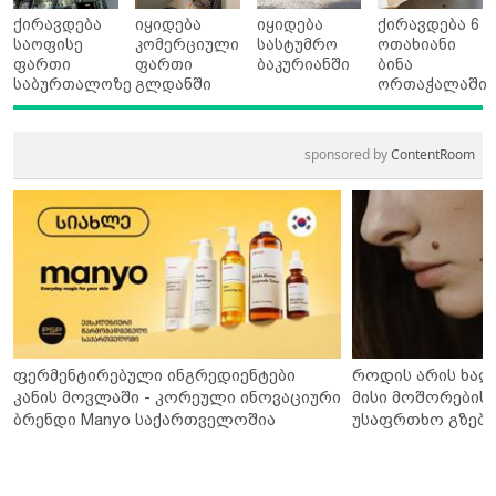
ქირავდება
იყიდება
იყიდება
ქირავდება 6
საოფისე
კომერციული
სასტუმრო
ოთახიანი
ფართი
ფართი
ბაკურიანში
ბინა
საბურთალოზე
გლდანში
ორთაჭალაში
sponsored by
ContentRoom
ფერმენტირებული ინგრედიენტები
როდის არის ხალ
კანის მოვლაში - კორეული ინოვაციური
მისი მოშორების 
ბრენდი Manyo საქართველოშია
უსაფრთხო გზები