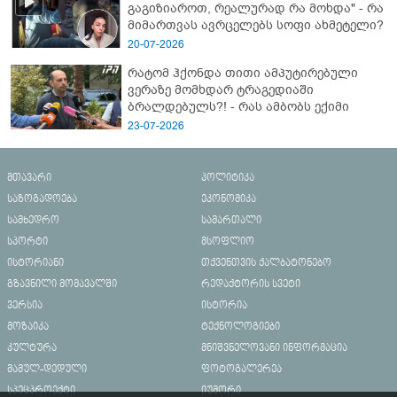
გაგიზიაროთ, რეალურად რა მოხდა" - რა
მიმართვას ავრცელებს სოფი ახმეტელი?
20-07-2026
რატომ ჰქონდა თითი ამპუტირებული
ვერაზე მომხდარ ტრაგედიაში
ბრალდებულს?! - რას ამბობს ექიმი
23-07-2026
მთავარი
პოლიტიკა
საზოგადოება
ეკონომიკა
სამხედრო
სამართალი
სპორტი
მსოფლიო
ისტორიანი
თქვენთვის ქალბატონებო
გზავნილი მომავალში
რედაქტორის სვეტი
ვერსია
ისტორია
მოზაიკა
ტექნოლოგიები
კულტურა
მნიშვნელოვანი ინფორმაცია
მამულ-დედული
ფოტოგალერეა
სპეცპროექტი
იუმორი