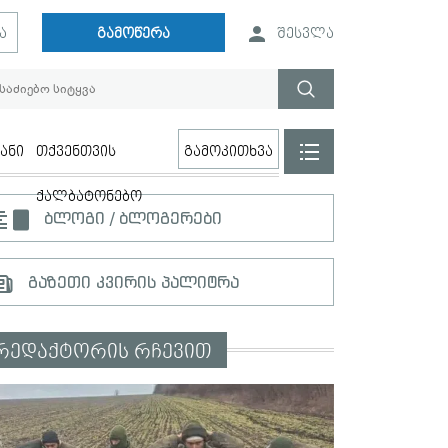
ა
გამოწერა
შესვლა
ანი
თქვენთვის
გამოკითხვა
ქალბატონებო
ბლოგი / ბლოგერები
გაზეთი კვირის პალიტრა
რედაქტორის რჩევით