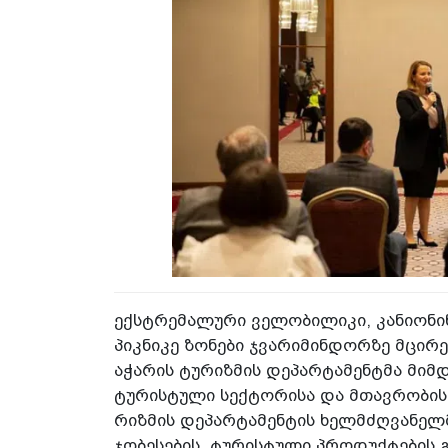
ექ­სტრე­მა­ლუ­რი ვე­ლო­ბი­ლი­კი, კა­ნი­ო­ნ
პიკ­ნი­კე ზო­ნე­ბი ჯვა­რი­მინ­დორ­ზე მცი­რ
აჭა­რის ტუ­რიზ­მის დე­პარ­ტა­მენ­ტმა მიმ­დ
ტუ­რის­ტუ­ლი სექ­ტო­რი­სა და მთავ­რო­ბის
რიზ­მის დე­პარ­ტა­მენ­ტის ხელ­მძღვა­ნელ­მა
ჯო­ბე­სე­ბის, ტუ­რის­ტუ­ლი პრო­დუქ­ტე­ბის 