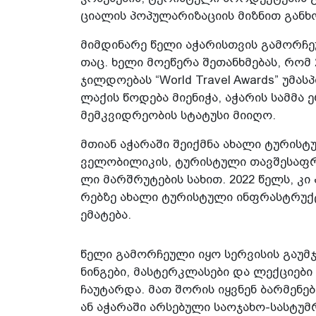
ცი­ა­ლის პო­პუ­ლა­რი­ზა­ცი­ის მიზ­ნით გან­ხო
მიმ­დი­ნა­რე წელი აჭა­რის­თვის გა­მორ­ჩე­
თაც. ხელი მო­ე­წე­რა შე­თან­ხმე­ბას, რომ
ჯილ­დო­ე­ბას “World Travel Awards” უმას­
ლა­ქის წო­დე­ბა მი­ე­ნი­ჭა, აჭა­რის სამ­
მემ­კვიდ­რე­ო­ბის სტა­ტუ­სი მი­ი­ღო.
მთი­ან აჭა­რა­ში შე­იქ­მნა ახა­ლი ტუ­რის­ტ
ვე­ლო­ბი­ლი­კის, ტუ­რის­ტუ­ლი თავ­შე­საფ­რე
ლი მარ­შრუ­ტე­ბის სა­ხით. 2022 წელს, კი
რებ­ზე ახა­ლი ტუ­რის­ტუ­ლი ინფრას­ტრუქ­ტ
ე­მა­ტე­ბა.
წელი გა­მორ­ჩე­უ­ლი იყო სერ­ვი­სის გა­უმ­
ნინ­გე­ბი, მას­ტერკლა­სე­ბი და ლექ­ცი­ე­ბ
ჩა­უ­ტარ­და. მათ შო­რის იყ­ვნენ ბარ­მე­ნე­ბ
ან აჭა­რა­ში არ­სე­ბუ­ლი სა­ო­ჯა­ხო-სას­ტუმ