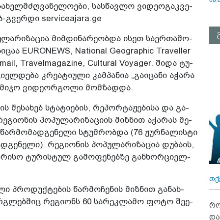
სა­ხელ­მძღვა­ნე­ლო­ე­ბი, სას­წავ­ლო ვი­დე­ო­გაკ­ვე­
ებ-გვერ­დი serviceajara.ge
­ლა­რი­ზა­ცია მიმ­დი­ნა­რე­ობ­და ისეთ სა­ერ­თა­შო­
­ბი­ცაა EURONEWS, National Geographic Traveller
ymail, Travelmagazine, Cultural Voyager. შიდა ტუ­
ელ­დე­ბა კრე­ა­ტი­უ­ლი კამ­პა­ნია „გა­ი­ცა­ნი აჭა­რა
­მი­ჯო ვი­დე­ორ­გო­ლი მომ­ზად­და.
ს შე­სა­ხებ სტა­ტი­ე­ბის, რე­პორ­ტა­ჟე­ბი­სა და გა­
რე­გი­ო­ნის პო­პუ­ლა­რი­ზა­ცი­ის მიზ­ნით აჭა­რას მე­
6 წარ­მო­მად­გე­ნე­ლი სტუმ­რობ­და (76 ჟურ­ნა­ლის­ტი
­გე­ნე­ლი). რე­გი­ო­ნის პო­პუ­ლა­რი­ზა­ცია დუ­ბა­ის,
­რი­სო ტუ­რის­ტულ გა­მო­ფე­ნებ­ზე გან­ხორ­ცი­ელ­
თქ
­ლი პრო­დუქ­ტე­ბის წარ­მო­ჩე­ნის მიზ­ნით გა­ნახ­
­გლებ­შიც რე­გი­ონს 60 სა­რეკ­ლა­მო ფოტო შე­ე­
რო
და