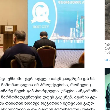
"უ
რა
უნ
08.
ინ­გი უჩხო­ში, ტუ­რის­ტუ­ლი თავ­შე­საფ­რე­ბი და სა­
ე ჩა­მო­ნათ­ვა­ლია იმ პრო­ექ­ტე­ბი­სა, რო­მე­ლიც
ი­ნა­რე წელს გა­ნა­ხორ­ცი­ე­ლა. უწყე­ბის ან­გა­რიშს
 წარ­მო­მად­გენ­ლე­ბი დღეს გა­ეც­ნენ. აჭა­რის ტუ­
 თი­ნა­თინ ზო­ი­ძემ რე­გი­ონ­ში სერ­ვი­სის გა­უმ­
გან­ვი­თა­რე­ბი­სა და აჭა­რის ტუ­რის­ტუ­ლი პო­ტენ­