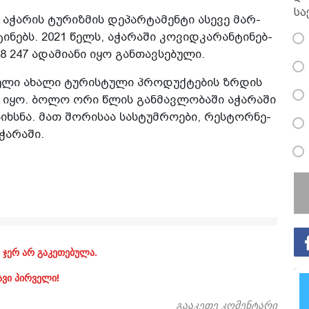
სა
 აჭა­რის ტუ­რიზ­მის დე­პარ­ტა­მენ­ტი ასე­ვე მარ­
ი­ნებს. 2021 წელს, აჭა­რა­ში კო­ვიდ­კა­რან­ტი­ნებ­
 247 ადა­მი­ა­ნი იყო გან­თავ­სე­ბუ­ლი.
 წელი ახა­ლი ტუ­რის­ტუ­ლი პრო­დუქ­ტე­ბის ზრდის
ლი იყო. ბოლო ორი წლის გან­მავ­ლო­ბა­ში აჭა­რა­ში
იხ­სნა. მათ შო­რი­საა სას­ტუმ­რო­ე­ბი, რეს­ტორ­ნე­
ჭა­რა­ში.
 ჯერ არ გაკეთებულა.
ავი პირველი!
გააკეთე კომენტარი