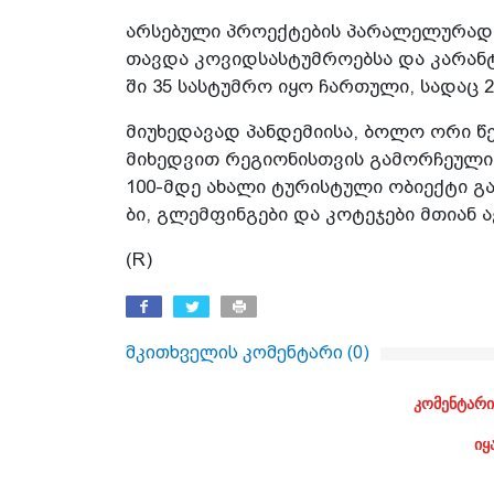
არ­სე­ბუ­ლი პრო­ექ­ტე­ბის პა­რა­ლე­ლუ­რად
თავ­და კო­ვიდ­სას­ტუმ­რო­ებ­სა და კა­რან­ტ
ში 35 სას­ტუმ­რო იყო ჩარ­თუ­ლი, სა­დაც 28
მი­უ­ხე­და­ვად პან­დე­მი­ი­სა, ბოლო ორი
მი­ხედ­ვით რე­გი­ო­ნის­თვის გა­მორ­ჩე­უ­
100-მდე ახა­ლი ტუ­რის­ტუ­ლი ობი­ექ­ტი გა­
ბი, გლემ­ფინ­გე­ბი და კო­ტე­ჯე­ბი მთი­ან ა
(R)
მკითხველის კომენტარი (
0
)
კომენტარი
იყ