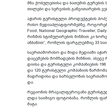
მნა ქო­ბუ­ლე­თი­სა და ბა­თუ­მის ტუ­რე­ბის 
თი­ლე­ბი და სერ­ვი­სის გან­ვი­თა­რე­ბის ვ
აჭა­რის ტუ­რის­ტუ­ლი პრო­დუქ­ტე­ბის პო­პუ
რი­სო მე­დი­აპ­ლატ­ფორ­მებ­ზე, რო­გო­რე
Food, National Geographic Traveller, Dail
რიზ­მის სტი­მუ­ლი­რე­ბის მიზ­ნით კი ხორ­ცი­
ან­ბა­ნით“, რომ­ლის ფარ­გლებ­შიც 33 სა­ი
სა­ერ­თა­შო­რი­სო და შიდა მე­დი­ა­ში აჭა­რი
და­ცე­მე­ბის მომ­ზა­დე­ბის მიზ­ნით, ასე­ვე 
დი­ი­სა და ტუ­რის­ტუ­ლი კომ­პა­ნი­ე­ბის 19
და 120 ტუ­რის­ტუ­ლი კომ­პა­ნი­ის წარ­მო­მად
მად­რი­დი­სა და ბარ­სე­ლო­ნას სა­ერ­თა­შო
და.
რე­გი­ო­ნის მრა­ვალ­ფე­რო­ვა­ნი ტუ­რის­ტუ
ლდა სა­ი­მი­ჯო ფო­ტო­ბა­ზა, რომ­ლის ფარ
მა­ტა.