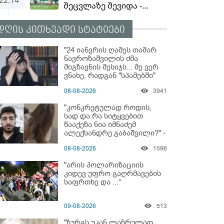
დღის კითხვადი სტატიები
"24 იანვრის ღამეს თამარ
ნავროზაშვილის ძმა
მიგზავნის მესიჯს... მე ვერ
ვნახე, რადგან "სპამებში"
ჩავარდა": რა მისწერა ნია
08-08-2026
3941
იმნაძის ბიძამ ეკა
კუპატაძეს? - გიგა
"კონკრეტულად როდის,
ავალიანის დედა "სქრინს"
სად და რა სიტყვებით
აქვეყნებს
წააქეზა ნია იმნაძემ
ალექსანდრე გაბაშვილი?" -
რა მიმართვას ავრცელებს
08-08-2026
1596
ნია იმნაძის ბებია?
"არის პოლარიზაციის
კიდევ უფრო გაღრმავების
საფრთხე და ...“
09-08-2026
513
"ზურგს უკან ლაჩრულად