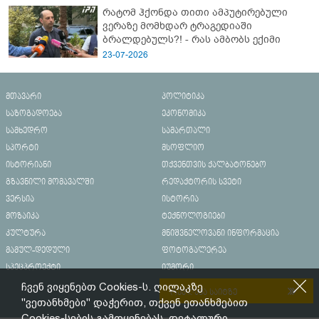
რატომ ჰქონდა თითი ამპუტირებული
ვერაზე მომხდარ ტრაგედიაში
ბრალდებულს?! - რას ამბობს ექიმი
23-07-2026
მთავარი
პოლიტიკა
საზოგადოება
ეკონომიკა
სამხედრო
სამართალი
სპორტი
მსოფლიო
ისტორიანი
თქვენთვის ქალბატონებო
გზავნილი მომავალში
რედაქტორის სვეტი
ვერსია
ისტორია
მოზაიკა
ტექნოლოგიები
კულტურა
მნიშვნელოვანი ინფორმაცია
მამულ-დედული
ფოტოგალერეა
სპეცპროექტი
იუმორი
ჩვენ ვიყენებთ Cookies-ს. ღილაკზე
რეკლამა საიტზე
"ვეთანხმები" დაჭერით, თქვენ ეთანხმებით
Cookies-სების გამოყენებას. დეტალური