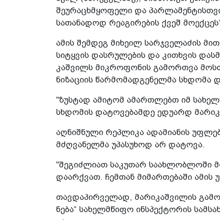
შე­უ­რა­ცხმყო­ფე­ლი და პარ­ლა­მენ­ტის­თვის
სა­თა­ნა­დოდ რე­ა­გი­რე­ბის ქვეშ მო­ექ­ცეს
ამის შემ­დეგ მი­ხე­ილ სარ­ჯვე­ლა­ძის მი­თ
სი­ტყვის დას­რუ­ლე­ბის და კი­თხვის დას­მის
კაშ­ვილს მიკრო­ფო­ნის გა­მორ­თვა მოს­თ
ნი­ზა­ცი­ის წარ­მო­მად­გე­ნელ­მა სხდო­მა დ
"ზუს­ტად ამი­ტომ ამარ­თლებთ იმ სა­ხელს
სხდო­მის და­ტო­ვე­ბამ­დე ედუ­არდ მა­რი­კ
აღ­ნიშ­ნუ­ლი რეპ­ლი­კა ადა­მი­ა­ნის უფ­ლე
მძღვა­ნელ­მა უპა­სუ­ხოდ არ და­ტო­ვა.
"შე­გიძ­ლი­ათ სა­კუ­თარ სა­ახ­ლობ­ლო­ში მო
და­არ­ქვათ. ჩემ­თან მი­მარ­თე­ბა­ში ამის 
თავ­და­პირ­ვე­ლად, მა­რი­კაშ­ვი­ლის გა
ნე­ბა“ სა­ხელ­მწი­ფო ინ­სპექ­ტო­რის სამ­სა­ხ