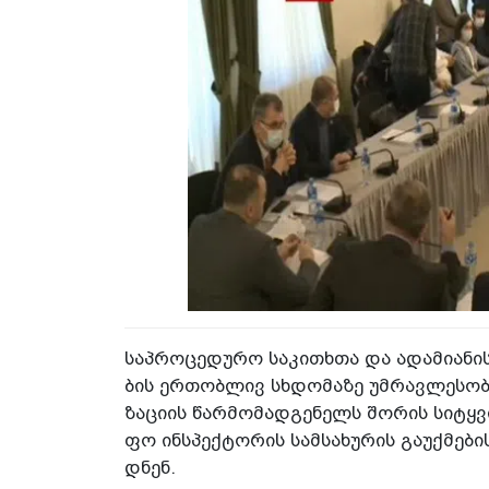
საპ­რო­ცე­დუ­რო სა­კი­თხთა და ადა­მი­ა­ნი
ბის ერ­თობ­ლივ სხდო­მა­ზე უმ­რავ­ლე­სო­ბი
ზა­ცი­ის წარ­მო­მად­გე­ნელს შო­რის სი­ტყვი
ფო ინ­სპექ­ტო­რის სამ­სა­ხუ­რის გა­უქ­მე­ბი
დნენ.