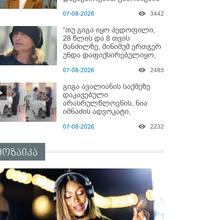
დაწყებაზე?!
07-08-2026
3442
“თუ გიგა იყო პედოფილი,
28 წლის და 8 თვის
მანძილზე, მინიმუმ ერთჯერ
უნდა დაფიქსირებულიყო,
მაშინ როცა 8 წელი
07-08-2026
2485
ამზადებდა მოსწავლეებს! -
იპოვონ ერთი გოგონა,
გიგა ავალიანის საქმეზე
ვისაც გიგა სექსუალურად
დაკავებული
ავიწროებდა” - ეკა კუპატაძე
არასრულწლოვნის, ნია
იმნაძის ადვოკატი,
საავადმყოფოში
07-08-2026
2232
გადაღებულ კადრებს
ავრცელებს
მოზაიკა