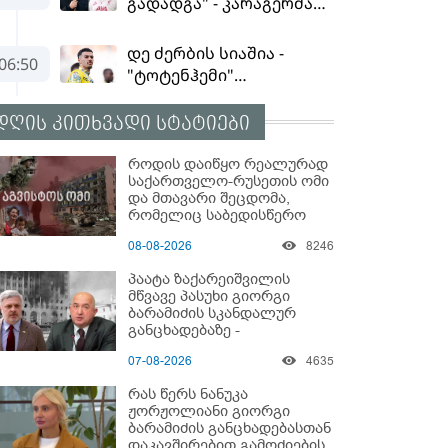
დღის კითხვადი სტატიები
როდის დაიწყო რეალურად
საქართველო-რუსეთის ომი
და მთავარი შეცდომა,
რომელიც საბედისწერო
გამოდგა
08-08-2026
8246
პაატა ზაქარეიშვილის
მწვავე პასუხი გიორგი
ბარამიძის სკანდალურ
განცხადებაზე -
"ყველაფერი დეტალურად
07-08-2026
4635
ვიცი... კამანში მოკლული
ქართველები მე
რას წერს ნანუკა
გადმოვასვენე... ბარამიძე
ჟორჟოლიანი გიორგი
კი ტყუის"
ბარამიძის განცხადებასთან
დაკავშირებით გამოძიების