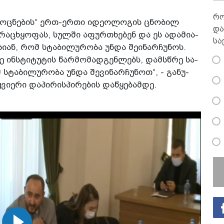
რო
ი ოც­ნე­ბის“ ერთ-ერთი იდე­ო­ლო­გის ცნო­ბილ
და
უ­რა­ცხყო­ფას, სულ­ში აფურ­თხე­ბენ და ეს ადა­მი­ა­
სა
ი­ან, რომ სტა­ბი­ლუ­რო­ბა უნდა შე­ი­ნარ­ჩუ­ნოს.
ე ინ­სტი­ტუ­ტის წარ­მო­მად­გენ­ლებს, დამ­სწრე სა­
სტა­ბი­ლუ­რო­ბა უნდა შე­ვი­ნარ­ჩუ­ნოთ“, - გა­ნუ­
ვი­ე­რი და­პი­რის­პი­რე­ბის და­წყე­ბამ­დე.