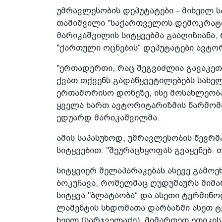
უმ­რავ­ლე­სო­ბის დე­პუ­ტა­ტე­ბი - მიხე­ილ
თა­მიშ­ვი­ლი "სა­ქარ­თვე­ლოს დე­მოკ­რა­ტი
მა­რი­კაშ­ვი­ლის სი­ტყვებ­მა გა­ა­ღი­ზი­ა­
"ქარ­თუ­ლი ოც­ნე­ბის“ დე­პუ­ტა­ტე­ბი ავ­ტო
"ერ­თა­დერ­თი, რაც შეგ­ვიძ­ლია გა­ვა­კე
ქვათ თქვენს გა­და­წყვე­ტი­ლე­ბებს სა­ხ
ერ­თა­შო­რი­სო დო­ნე­ზე, ისე მო­სახ­ლე­ო
ყვე­ლა ხართ ავ­ტო­რი­ტა­რიზ­მის წარ­მო­მა
ედუ­არდ მა­რი­კაშ­ვილ­მა.
ამის სა­პა­სუ­ხოდ, უმ­რავ­ლე­სო­ბის წევ­რ
სი­ტყვე­ბით: "შე­უ­რა­ცხყო­ფას გვა­ყე­ნებ. 
სი­ტყვი­ერ შე­ლა­პა­რა­კე­ბას ასე­ვე გა­მო­ე
ბო­კუ­ჩა­ვა, რო­მელ­მაც ღუ­დუ­შა­ურს მი­
სი­ტყვა "ბლა­ტა­ო­ბა“ და ასე­თი ტერ­მი­ნო
ლა­მენ­ტის სხდო­მა­თა დარ­ბაზ­ში ასეთ ტერ
ხე­ილ (სარ­ჯვე­ლა­ძე), მი­მარ­თეთ ეთი­კი