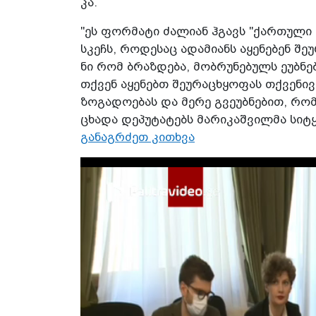
კა.
"ეს ფორ­მა­ტი ძა­ლი­ან ჰგავს "ქარ­თუ­ლ
სკეჩს, რო­დე­საც ადა­მი­ანს აყე­ნე­ბენ შე­
ნი რომ ბრაზ­დე­ბა, მობ­რუ­ნე­ბულს ეუბ­ნე­ბ
თქვენ აყე­ნებთ შე­უ­რა­ცხყო­ფას თქვე­ნი­ვ
ზო­გა­დო­ე­ბას და მერე გვე­უბ­ნე­ბით, რომ 
ცხა­და დე­პუ­ტა­ტებს მა­რი­კაშ­ვილ­მა სი­ტყ
განაგრძეთ კითხვა