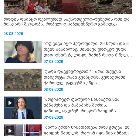
როდის დაიწყო რეალურად საქართველო-რუსეთის ომი და
მთავარი შეცდომა, რომელიც საბედისწერო გამოდგა
08-08-2026
“თუ გიგა იყო პედოფილი, 28 წლის და 8
თვის მანძილზე, მინიმუმ ერთჯერ უნდა
დაფიქსირებულიყო, მაშინ როცა 8 წელი
ამზადებდა მოსწავლეებს! - იპოვონ ერთი
07-08-2026
გოგონა, ვისაც გიგა სექსუალურად
"უნდა დაგვხვრიტოთ? - არა, თქვენი
ავიწროებდა” - ეკა კუპატაძე
დახვრეტა რაში გვაწყობს, გუდაუთაში
ქართველ ტყვეებში უნდა
გადაგცვალოთ..."
08-08-2026
“მოვიპოვეთ ფარული ჩანაწერი ნია
იმნაძესა და მამამისს შორის,
განიხილავდნენ, როგორ ჩაიდინა
გაბაშვილმა დანაშაული” - რას ამბობს
07-08-2026
გიგა ავალიანის საქმის პროკურორი?
"ახლა ერთი წინადადება რომ ვთქვა, ის
გახდის ნათელს, რატომ იყო ნია იმნაძე