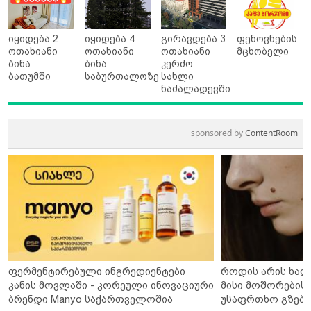
იყიდება 2
იყიდება 4
გირავდება 3
ფენოვნების
ოთახიანი
ოთახიანი
ოთახიანი
მცხობელი
ბინა
ბინა
კერძო
ბათუმში
საბურთალოზე
სახლი
ნაძალადევში
sponsored by
ContentRoom
ფერმენტირებული ინგრედიენტები
როდის არის ხალ
კანის მოვლაში - კორეული ინოვაციური
მისი მოშორების 
ბრენდი Manyo საქართველოშია
უსაფრთხო გზები