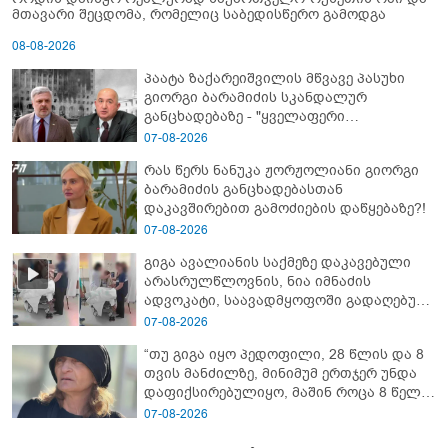
მთავარი შეცდომა, რომელიც საბედისწერო გამოდგა
08-08-2026
პაატა ზაქარეიშვილის მწვავე პასუხი
გიორგი ბარამიძის სკანდალურ
განცხადებაზე - "ყველაფერი
დეტალურად ვიცი... კამანში მოკლული
07-08-2026
ქართველები მე გადმოვასვენე...
რას წერს ნანუკა ჟორჟოლიანი გიორგი
ბარამიძე კი ტყუის"
ბარამიძის განცხადებასთან
დაკავშირებით გამოძიების დაწყებაზე?!
07-08-2026
გიგა ავალიანის საქმეზე დაკავებული
არასრულწლოვნის, ნია იმნაძის
ადვოკატი, საავადმყოფოში გადაღებულ
კადრებს ავრცელებს
07-08-2026
“თუ გიგა იყო პედოფილი, 28 წლის და 8
თვის მანძილზე, მინიმუმ ერთჯერ უნდა
დაფიქსირებულიყო, მაშინ როცა 8 წელი
ამზადებდა მოსწავლეებს! - იპოვონ ერთი
07-08-2026
გოგონა, ვისაც გიგა სექსუალურად