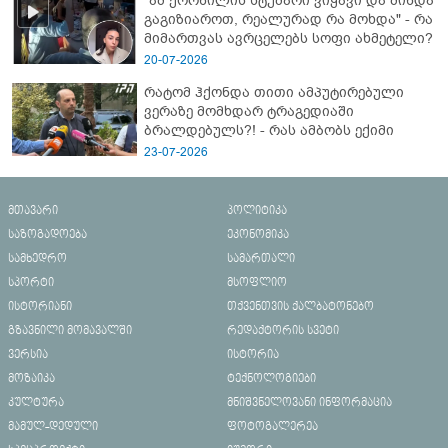
"ამ ქორწილის სტუმარი ვიყავი და მინდა
გაგიზიაროთ, რეალურად რა მოხდა" - რა
მიმართვას ავრცელებს სოფი ახმეტელი?
20-07-2026
რატომ ჰქონდა თითი ამპუტირებული
ვერაზე მომხდარ ტრაგედიაში
ბრალდებულს?! - რას ამბობს ექიმი
23-07-2026
მთავარი
პოლიტიკა
საზოგადოება
ეკონომიკა
სამხედრო
სამართალი
სპორტი
მსოფლიო
ისტორიანი
თქვენთვის ქალბატონებო
გზავნილი მომავალში
რედაქტორის სვეტი
ვერსია
ისტორია
მოზაიკა
ტექნოლოგიები
კულტურა
მნიშვნელოვანი ინფორმაცია
მამულ-დედული
ფოტოგალერეა