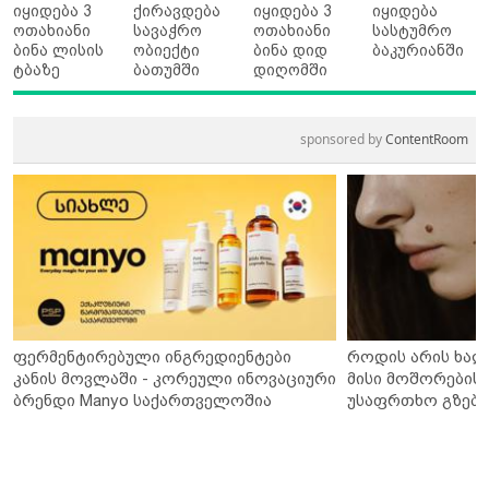
იყიდება 3
ქირავდება
იყიდება 3
იყიდება
ოთახიანი
სავაჭრო
ოთახიანი
სასტუმრო
ბინა ლისის
ობიექტი
ბინა დიდ
ბაკურიანში
ტბაზე
ბათუმში
დიღომში
sponsored by
ContentRoom
ფერმენტირებული ინგრედიენტები
როდის არის ხალ
კანის მოვლაში - კორეული ინოვაციური
მისი მოშორების 
ბრენდი Manyo საქართველოშია
უსაფრთხო გზები