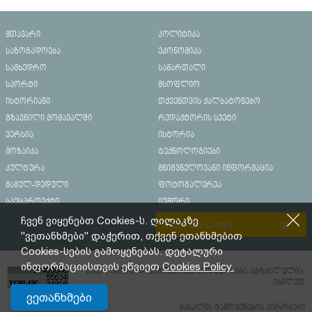
მთავარი
პოლიტიკა
საზოგადოება
ეკონომიკა
სამხედრო
სამართალი
სპორტი
მსოფლიო
ისტორიანი
თქვენთვის ქალბატონებო
გზავნილი მომავალში
რედაქტორის სვეტი
ვერსია
ისტორია
მოზაიკა
ტექნოლოგიები
კულტურა
მნიშვნელოვანი ინფორმაცია
მამულ-დედული
ფოტოგალერეა
სპეცპროექტი
იუმორი
ჩვენ ვიყენებთ Cookies-ს. ღილაკზე
რეკლამა საიტზე
"ვეთანხმები" დაჭერით, თქვენ ეთანხმებით
Cookies-სების გამოყენებას. დეტალური
ინფორმაციისთვის ეწვიეთ
Cookies Policy.
მასალების გადაბეჭდვა/რეპროდუცირება აკრძალულია,
იხილეთ
ვეთანხმები
მასალის გამოყენების პირობები