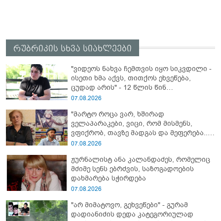
რუბრიკის სხვა სიახლეები
"ვიდეოს ნახვა ჩემთვის იყო სიკვდილი -
ისეთი ხმა აქვს, თითქოს ეხვეწება,
ცუდად არის" - 12 წლის წინ
გაუჩინარებული ბიჭის დედა
07.08.2026
გავრცელებულ ვიდეოზე პირველ
"მარტო როცა ვარ, ხშირად
კომენტარს აკეთებს
ველაპარაკები, ვიცი, რომ მისმენს,
ვფიქრობ, თავზე მადგას და მეფერება...“
- გიორგი კეკელიძე გმირი ანწუხელიძის
07.08.2026
გამზრდელი მამიდის ემოციურ
ჟურნალისტ ანა კალანდაძეს, რომელიც
მონათხრობს აქვეყნებს
მძიმე სენს ებრძვის, საზოგადოების
დახმარება სჭირდება
07.08.2026
"არ მიმატოვო, გეხვეწები" - გუ­რა­მ
დადიანიძის დედა კა­ტე­გო­რი­უ­ლად