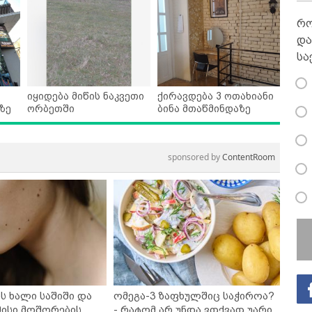
რო
და
სა
იყიდება მიწის ნაკვეთი
ქირავდება 3 ოთახიანი
ზე
ორბეთში
ბინა მთაწმინდაზე
sponsored by
ContentRoom
ს ხალი საშიში და
ომეგა-3 ზაფხულშიც საჭიროა?
ისი მოშორების
- რატომ არ უნდა ვთქვათ უარი